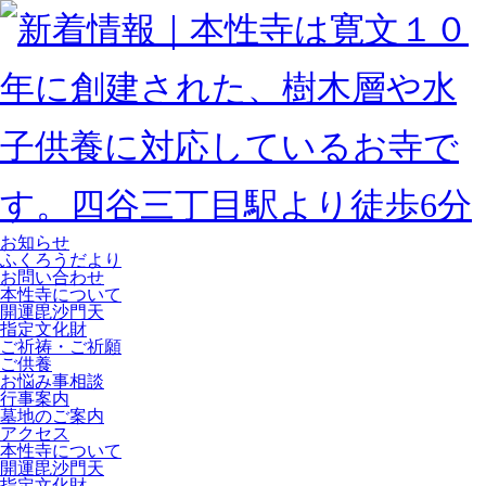
お知らせ
ふくろうだより
お問い合わせ
本性寺について
開運毘沙門天
指定文化財
ご祈祷・ご祈願
ご供養
お悩み事相談
行事案内
墓地のご案内
アクセス
本性寺について
開運毘沙門天
指定文化財